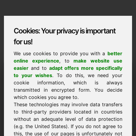
Cookies: Your privacy is important
for us!
We use cookies to provide you with a
better
online experience
, to
make website use
Domaininformation
easier
and to
adapt offers more specifically
to your wishes
. To do this, we need your
Domaininformation | Malti
cookie information, which is always
transmitted in encrypted form. You decide
Prezz specjali: 3.500,00 Euro (minghajr VAT)
which cookies you agree to.
These technologies may involve data transfers
ĠDID
Alternattivi attraenti ta' dominji direttament fuq Find-Your-
to third-party providers located in countries
Domain.eu
without an adequate level of data protection
skopri ->
(e.g. the United States). If you do not agree to
this, the use of our pages is unfortunately not