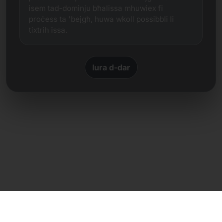
isem tad-dominju bħalissa mhuwiex fi
proċess ta 'bejgħ, huwa wkoll possibbli li
tixtrih issa.
lura d-dar