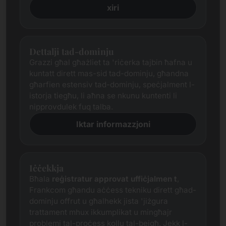
xiri
Dettalji tad-dominju
Grazzi għal għażliet ta 'riċerka tajbin ħafna u
kuntatt dirett mas-sid tad-dominju, għandna
għarfien estensiv tad-dominju, speċjalment l-
istorja tiegħu, li aħna se nkunu kuntenti li
nipprovdulek fuq talba.
Iktar informazzjoni
Iċċekkja
Bħala
reġistratur approvat uffiċjalmen
t
,
Frankcom għandu aċċess tekniku dirett għad-
dominju offrut u għalhekk jista 'jiżgura
trattament mhux ikkumplikat u mingħajr
problemi tal-proċess kollu tal-bejgħ. Jekk l-