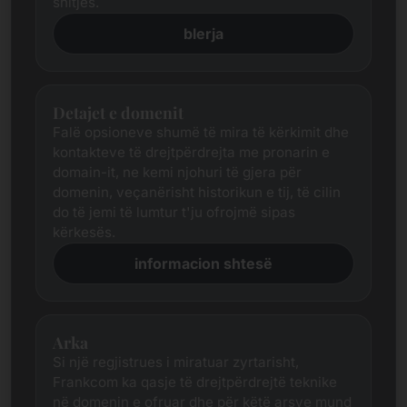
shitjes.
blerja
Detajet e domenit
Falë opsioneve shumë të mira të kërkimit dhe
kontakteve të drejtpërdrejta me pronarin e
domain-it, ne kemi njohuri të gjera për
domenin, veçanërisht historikun e tij, të cilin
do të jemi të lumtur t'ju ofrojmë sipas
kërkesës.
informacion shtesë
Arka
Si një regjistrues i miratuar zyrtarisht,
Frankcom ka qasje të drejtpërdrejtë teknike
në domenin e ofruar dhe për këtë arsye mund