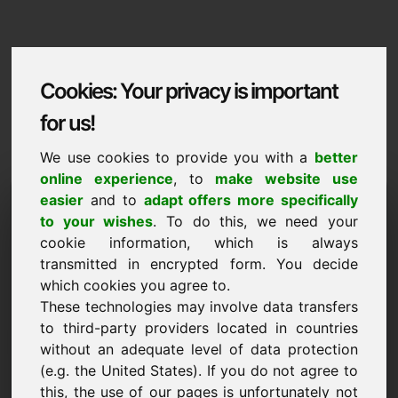
Cookies: Your privacy is important
for us!
We use cookies to provide you with a
better
online experience
, to
make website use
Domaininformation
easier
and to
adapt offers more specifically
to your wishes
. To do this, we need your
Domaininformation | Shqiptare
cookie information, which is always
transmitted in encrypted form. You decide
Cmim i vecante: 3.500,00 Euro (pa TVSH)
which cookies you agree to.
RE
These technologies may involve data transfers
Disa domene të tjera të përzgjedhura në Find-Your-
to third-party providers located in countries
Domain.eu
without an adequate level of data protection
zbuloni tani ->
(e.g. the United States). If you do not agree to
this, the use of our pages is unfortunately not