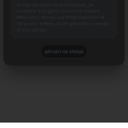
të sigurojë trajtim të pakomplikuar, pa
probleme të të gjithë procesit të shitjeve.
Nëse emri i domain nuk është aktualisht në
një proces shitjeje, është gjithashtu e mundur
të blini atë tani.
përsëri në shtëpi