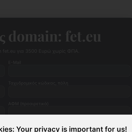
 domain: fet.eu
 fet.eu για 3500 Ευρώ χωρίς ΦΠΑ.
E-Mail
Ταχυδρομικός κώδικας, πόλη
ΑΦΜ (προαιρετικά)
ies: Your privacy is important for us!