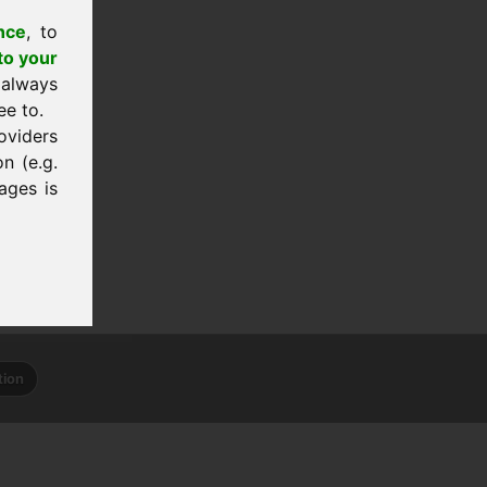
nce
, to
to your
 always
ee to.
oviders
n (e.g.
ages is
tion