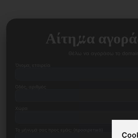
Αίτημα αγοράς
Θέλω να αγοράσω το domain
Όνομα, εταιρεία
Οδός, αριθμός
Χώρα
Το μήνυμά σας προς εμάς: (προαιρετικό)
Cook