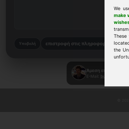
We us
make w
wishe
transm
These 
locate
επιστροφή στις πληροφορίες
πί
Υποβολή
the Un
unfortu
Άμεση επαφή · Fran
E-Mail:
buy@frankcom
© 2026