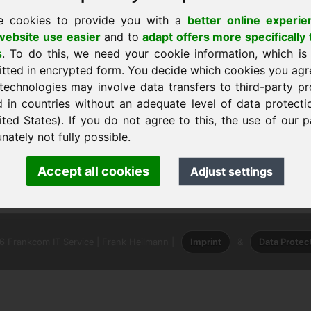
e cookies to provide you with a
better online experie
ebsite use easier
and to
adapt offers more specifically 
s
. To do this, we need your cookie information, which is
itted in encrypted form. You decide which cookies you agr
technologies may involve data transfers to third-party pr
d in countries without an adequate level of data protectio
σω στην αρχική σελίδα
ited States). If you do not agree to this, the use of our p
nately not fully possible.
k Heilmann · Frankcom IT Service
Accept all cookies
Adjust settings
.info
· Phone:
+49.85389129900
 Frankcom IT Service | Frank Heilmann |
Imprint
&
Data Protec